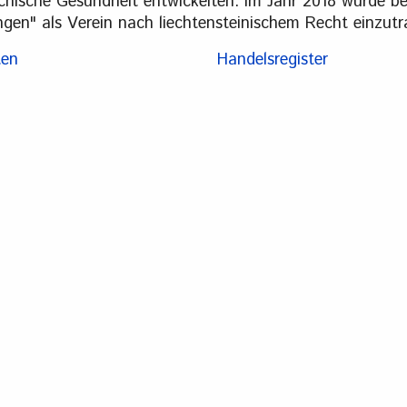
hische Gesundheit entwickelten. Im Jahr 2018 wurde be
en" als Verein nach liechtensteinischem Recht einzut
ten
Handelsregister