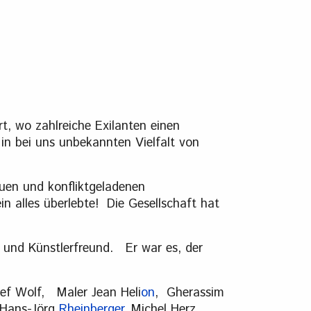
t, wo zahlreiche Exilanten einen
r in bei uns unbekannten Vielfalt von
uen und konfliktgeladenen
alles überlebte! Die Gesellschaft hat
 und Künstlerfreund. Er war es, der
osef Wolf, Maler Jean Heli
on
, Gherassim
 Hans-Jörg
Rheinberger
, Michel Herz,