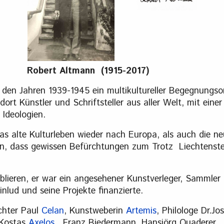
Robert Altmann (1915-2017)
den Jahren 1939-1945 ein multikultureller Begegnungsor
ort Künstler und Schriftsteller aus aller Welt, mit eine
Ideologien.
 alte Kulturleben wieder nach Europa, als auch die ne
 dass gewissen Befürchtungen zum Trotz Liechtenstein 
lieren, er war ein angesehener Kunstverleger, Sammler
lud und seine Projekte finanzierte.
chter Paul
Celan
, Kunstweberin
Artemis
, Philologe Dr.J
 Kostas
Axelos
, Franz Biedermann, Hansjörg Quaderer,